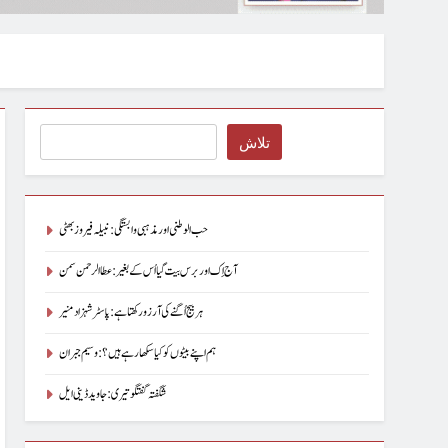
Search
تلاش
حب الوطنی اور مذہبی وابستگی : نبیلہ فیروز بھٹی
آج اِک اور برس بیت گیا اُس کے بغیر : عطاالرحمن سمن
ہر بیج اُگنے کی آرزو رکھتا ہے : پاسٹر شہزاد منیر
ہم اپنے بیٹوں کو کیا سکھا رہے ہیں؟ : وسیم جبران
شگفتہ گفتگو تیری : جاوید ڈینی ایل