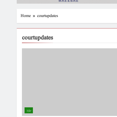
Home
courtupdates
courtupdates
ویڈیوز