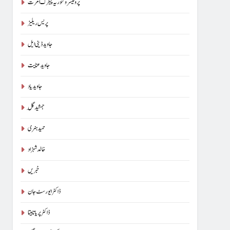
پروفیسر وکٹوریہ پیٹرک امرت
پریس ریلیز
جاوید ڈینی ایل
جاوید عنایت
جاوید یاد
جمشید گِل
حمید ہنری
خالد شہزاد
خبریں
ڈاکٹر ایورسٹ جان
ڈاکٹر پریا تابیتا