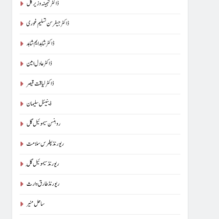
ڈاکٹر تہمینہ وزیر گل
ڈاکٹر جیفرسن تسلیم غوری
ڈاکٹر شاہد ایم شاہد
ڈاکٹر عادل امین
ڈاکٹر لیاقت قیصر
ڈینیئل سلیمان
روبنسن سیموئیل گل
ریورنڈ پطرس سلامت
ریورنڈ سیموئیل گِل
ریورنڈ طارق وارث
ساحل منیر