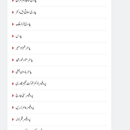
پادری ساجد ایم سراج
پادری سلاتی ایل وکٹر
پادری فراز ملک
پارس
پاسٹر شہزاد منیر
پاسٹر منور خورشید
پاسٹر ہارون بھٹی
پروفیسر ڈاکٹر شوکت نعیم قادری
پروفیسر سنی جارج
پروفیسر عامر زریں
پروفیسر فخر لالہ