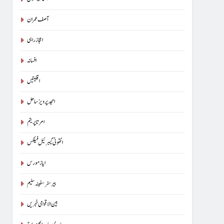
آسناتھ کنول
آصف عمران
اعجاز راہی
افسانہ
اقلیتیں
امجد پرویز ساحل
امرتا پریتم
انتھونی گیبرئیل فیلکس
ایاز مورس
بیرسٹرسفینہ سلیم
بین الاقوامی خبریں