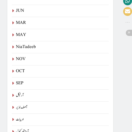
JUN
MAR
MAY
NiaTadeeb
NOV
OCT
SEP
آرٹیکل
آصف نذیر
ادیبات