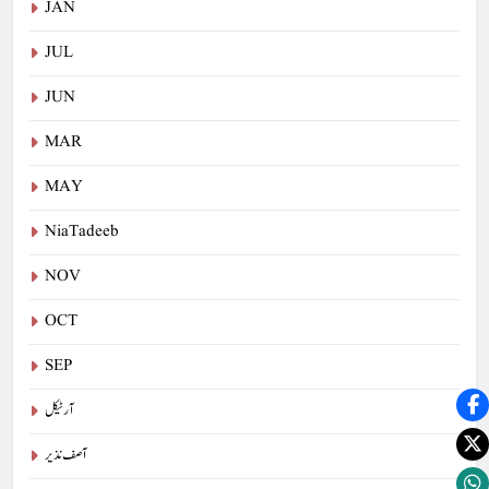
JAN
JUL
JUN
MAR
MAY
NiaTadeeb
NOV
OCT
SEP
آرٹیکل
آصف نذیر