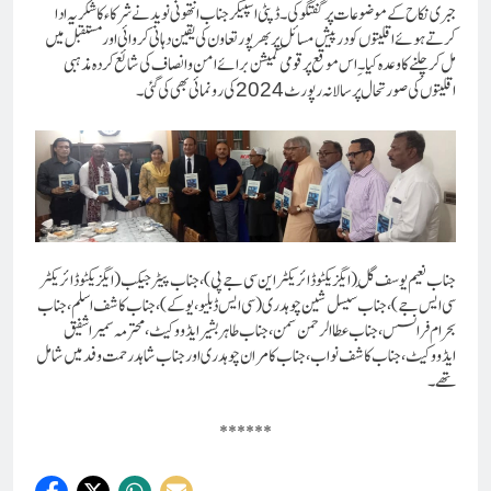
جبری نکاح کے موضوعات پر گفتگو کی۔ ڈپٹی اسپیکر جناب انتھونی نوید نے شرکاء کا شکریہ ادا
کرتے ہوئے اقلیتوں کو درپیش مسائل پر بھرپور تعاون کی یقین دہانی کروائی اور مستقبل میں
مل کر چلنے کا وعدہ کیا ۔ِاس موقع پر قومی کمیشن برائے امن و
انصاف کی شائع کردہ مذہبی
اقلیتوں کی صورتحال پر سالانہ رپورٹ
کی رونمائی بھی کی گئی۔
2024
جناب نعیم یوسف گِل (ایگزیکٹو ڈائریکٹر این سی جے پی) ، جناب پیٹر جیکب (ایگزیکٹو ڈائریکٹر
سی ایس جے) ، جناب سیسل شین چوہدری (سی ایس ڈبلیو، یوکے) ، جناب کاشف اسلم ، جناب
بحرام فرانسس، جناب عطاالرحمن سمن ، جناب طاہر بشیر ایڈووکیٹ ، محترمہ سمیرا شفیق
ایڈووکیٹ، جناب کاشف نواب ، جناب کامران چوہدری اور جناب شاہد رحمت وفد میں شامل
تھے۔
******