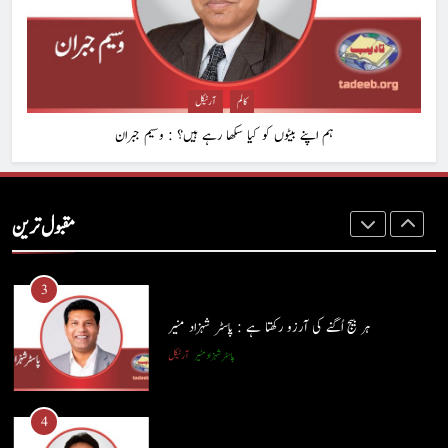
1
حب الوطنی اور مذہبی وابستگی : نبیلہ فیروز بھٹی
کالم
آرٹیکل
کالم
آرٹیکل
ہم اپنے بیٹوں کو کیا سکھا رہے ہیں؟ : وسیم جبران
2
آج اِک اور برس بیت گیا اُس کے بغیر : عطاالرحمن سمن
مقبول ترین
کالم
عطا الرحمٰن سمن
3
ہر بیج اُگنے کی آرزو رکھتا ہے : پاسٹر شہزاد منیر
پاسٹر شہزاد منیر
آرٹیکل
4