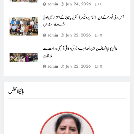
July 24, 2026
admin
0
آس ادبی فورم کے زیرِ اہتمام پروفیسرڈاکٹر پریا تابیتا کے اعزاز میں ادبی
نشست اور مشاعرہ
July 22, 2026
admin
0
عالمی یومِ انصاف پر بین المذاہب وفد کی وفاقی آئینی عدالت سے
ملاقات
July 22, 2026
admin
0
ہائیلائٹس