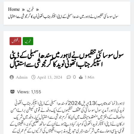
خبریں
Home
سول سوسائٹی تنظیموں نے لاہور میں سندھ اسمبلی کے ڈپٹی اسپیکر جناب انتھونی نوید کا گرمجوشی سے استقبال
خبریں
اقلیتیں
سول سوسائٹی تنظیموں نے لاہور میں سندھ اسمبلی کے ڈپٹی
اسپیکر جناب انتھونی نوید کا گرمجوشی سے استقبال
0
1 Min
Admin
April 13, 2024
Views:
1,155
لاہور(نمائندہ تادیب)
اپریل
کو سندھ اسمبلی کے ڈپٹی اسپیکر جناب انتھونی
2024
13
نوید کی لاہور آمد پر سول سوسائٹی کی مختلف تنظیموں کے ایک وفد نے قومی کمیشن برائے امن
و انصاف کے دفتر میں منعقدہ میٹنگ میں اُن کا گرم جوشی سے استقبال کیا۔ وفد میں شریک
ارکان نے ڈپٹی اسپیکر نوید انتھونی کو مبارکباد دیتے ہوئے اُن کے ساتھ تعلیمی کوٹہ، اقلیتوں کے
قومی سیاسی دھارے میں شرکت، جبری تبدیلیءمذہب ، اقلیتوں کی لڑکیوں کے کم عمری کے