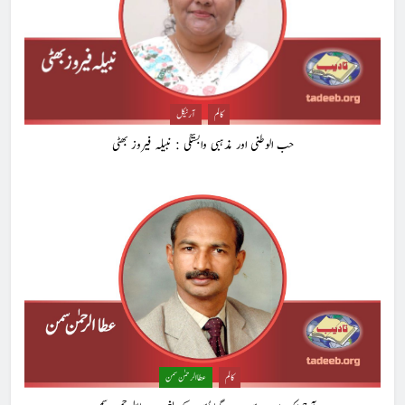
کالم
آرٹیکل
حب الوطنی اور مذہبی وابستگی : نبیلہ فیروز بھٹی
5
کالم
عطا الرحمٰن سمن
شگفتہ گفتگو تیری : جاوید ڈینی ایل