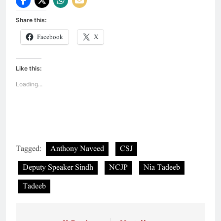
Share this:
Facebook
X
Like this:
Loading...
Tagged:
Anthony Naveed
CSJ
Deputy Speaker Sindh
NCJP
Nia Tadeeb
Tadeeb