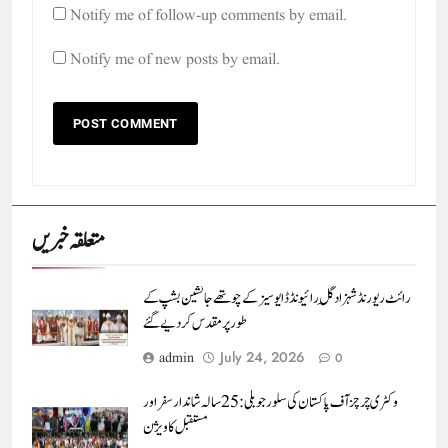
Notify me of follow-up comments by email.
Notify me of new posts by email.
متعلقہ خبریں
رائٹ ریورنڈ شہزاد گِل رائیونڈ ڈایوسیز کے چوتھے جانشین بشپ کے
طور پر مقدس کر دیے گئے
July 24, 2026
admin
0
وکٹری چرچز آف پاکستان کی سلور جوبلی : 25 سالہ شاندار سفر اور
مستقبل کا ویژن