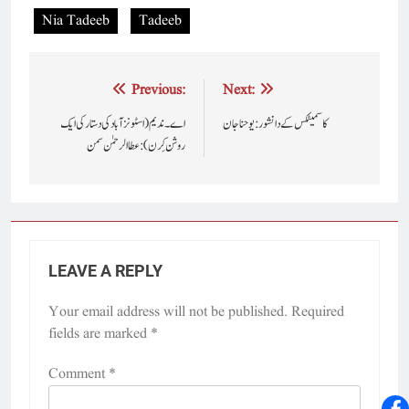
Nia Tadeeb
Tadeeb
Post
Previous:
Next:
navigation
کاسمیٹکس کے دانشور : یوحناجان
اے۔ ندیم (اسٹونزآباد کی دستار کی ایک
روشن کِرن) : عطا الرحمٰن سمن
LEAVE A REPLY
Your email address will not be published.
Required
fields are marked
*
Comment
*