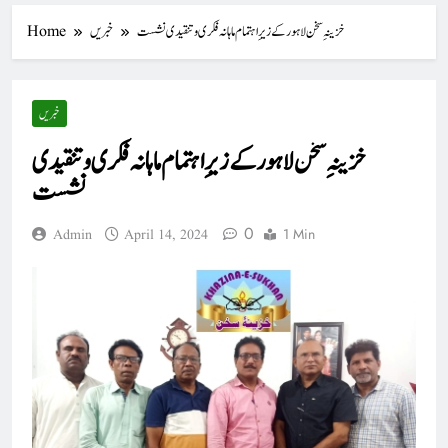
خزینہِ سخن لاہورکے زیرِ اہتمام ماہانہ فکری و تنقیدی نشست
خبریں
Home
خبریں
خزینہِ سخن لاہورکے زیرِ اہتمام ماہانہ فکری و تنقیدی
نشست
0
1 Min
Admin
April 14, 2024