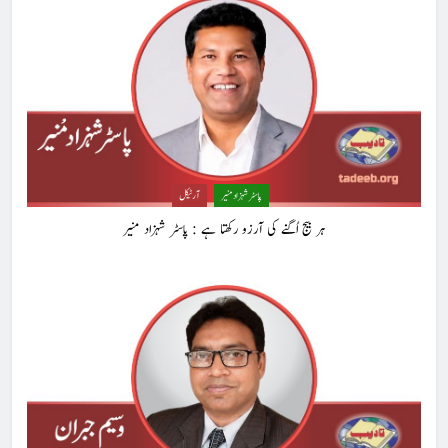
پاسٹر شہزاد منیر
آرٹیکل
ہر بیج اُگنے کی آرزو رکھتا ہے : پاسٹر شہزاد منیر
5
کوہساروں کی آغوش میں چند یادگار دن: جاوید ڈینی ایل
جاوید ڈینی ایل
آرٹیکل