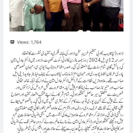
Views:
1,764
لاہور (نیاتادیب) ادبی تنظیم خزینہِ سخن لاہور کی ماہانہ فکری و تنقیدی نشست کا انعقاد
مورخہ 12 اپریل 2024 بروز جمعہ ماڈرن کالونی ،کوٹ لکھپت،لاہور میں ڈاکٹر عادل امین
کی رہائش گاہ پرشام سات بجے منعقد کی گئی ۔صدرِ مشاعرہ جناب ڈیوڈ پرسی ، مہمانِ خصوصی
پادری عرفان نشاط چوہدری اور مہمانِ اعزاز ماہنامہ نیاتادیب کے چیف ایڈیٹر جاوید ڈینی ایل
صاحب تھے ۔ علاوہ ازیں نظامت کے فرائض ڈاکٹر عادل امین نے ادا کئے جبکہ خالد حقانی
صاحب اور منیر ناز صاحب نے اپنا کلام پیش کیا۔ مشاعرہ سے قبل عروض کی نزاکتوں اور
شعریت سے متعلق سیر حاصل گفتگو ہوئی ۔تمام شرکاء نے اپنے منتخب اشعار تنقید اور اصلاح
کے لئے پیش کئے جن پر پوری توجہ سے کام کر کے بہتری عمل میں لائی گئی۔بالخصوص ایطائے
جلی ، قافیہ کے تقاضے حرفِ روی ، ردف اور التزام کے علاوہ شعر بطور اکائی جیسے مضامین پر
روشنی ڈالی گئی۔ اولالذکر مشاعرہ کے علاوہ اِس ماہ کی نشست میں مسیحی الہٰیاتی معاملات پر کم و
بیش دو گھنٹے گفتگو ہوئی اور ڈاکٹر عادل امین نے بنائے عالم سے لے کر دورِ حاضر تک کے الہٰیاتی
اور کائیناتی معاملات کا نقشہ کھینچا۔ باغِ عدن سے پہلے کے حالات اور ابلیس کی شاطر بیانی ،