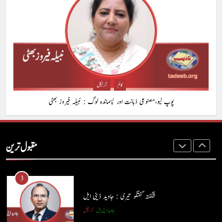
ہر بیج اُگنے کی آرزو رکھتا ہے : پاسٹر شہزاد منیر
پاسٹر شہزاد منیر
آرٹیکل
2
ہم اپنے بیٹوں کو کیا سکھا رہے ہیں؟ : وسیم جبران
کالم
آرٹیکل
کالم
آرٹیکل
پوپ لیو،مصنوعی ذہانت اور پسماندہ لوگ : نبیلہ فیروز بھٹی
3
شگفتہ گفتگو تیری : جاوید ڈینی ایل
مقبول ترین
جاوید ڈینی ایل
آرٹیکل
4
پوپ لیو،مصنوعی ذہانت اور پسماندہ لوگ : نبیلہ فیروز بھٹی