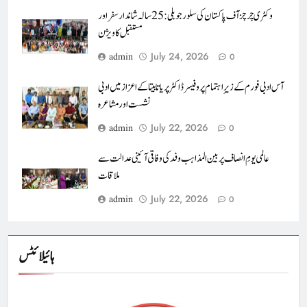
وکٹری چرچز آف پاکستان کی سلور جوبلی : 25 سالہ شاندار سفر اور
مستقبل کا ویژن
July 24, 2026
admin
0
آس ادبی فورم کے زیرِ اہتمام پروفیسرڈاکٹر پریا تابیتا کے اعزاز میں ادبی
نشست اور مشاعرہ
July 22, 2026
admin
0
عالمی یومِ انصاف پر بین المذاہب وفد کی وفاقی آئینی عدالت سے
ملاقات
July 22, 2026
admin
0
ہائیلائٹس