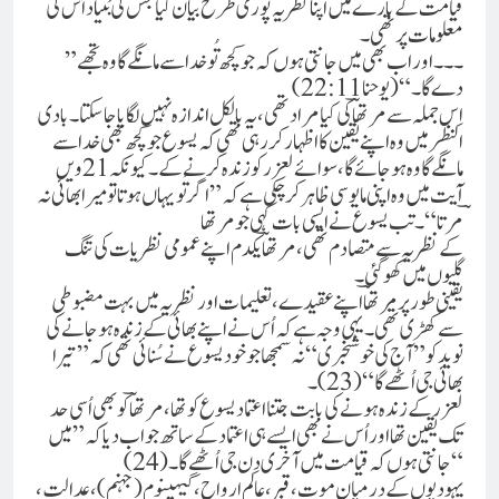
قیامت کے بارے میں اپنا نظریہ پوری طرح بیان کیاجس کی بُنیاد اُس کی
معلومات پر تھی۔
”۔۔۔اور اب بھی میں جانتی ہوں کہ جو کچھ تُو خدا سے مانگے گا وہ تجھے
دے گا۔“ (یوحنا 22:11)
اِس جملہ سے مرتھاؔ کی کیا مراد تھی، یہ بالکل اندازہ نہیں لگایا جا سکتا۔ بادی
النظر میں وہ اپنے یقین کا اظہار کر رہی تھی کہ یسوع جو کچھ بھی خدا سے
مانگے گا وہ ہو جائے گا، سوائے لعزر کو زندہ کرنے کے۔ کیونکہ 21 ویں
آیت میں وہ اپنی مایوسی ظاہر کر چکی ہے کہ ”اگر تُو یہاں ہوتا تو میرا بھائی نہ
کے نظریہ سے متصادم تھی، مرتھا ؔیکدم اپنے عمومی نظریات کی تنگ
گلیوں میں کھو گئی۔
یقینی طور پر مرتھاؔ اپنے عقیدے، تعلیمات اور نظریہ میں بہت مضبوطی
سے کھڑی تھی۔یہی وجہ ہے کہ اُس نے اپنے بھائی کے زندہ ہو جانے کی
نوید کو ”آج کی خوشخبری“ نہ سمجھاجو خود یسوع نے سُنائی تھی کہ ”تیرا
بھائی جی اُٹھے گا“(23)۔
لعزر کے زندہ ہونے کی بابت جتنا اعتماد یسوع کو تھا، مرتھا ؔ کو بھی اُسی حد
تک یقین تھا اور اُس نے بھی ایسے ہی اعتماد کے ساتھ جواب دیا کہ ”میں
جانتی ہوں کہ قیامت میں آخری دِن جی اُٹھے گا۔(24)“
یہودیوں کے درمیان موت، قبر، عالمِ ارواح، گیہینوم(جہنم)، عدالت،