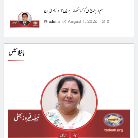
ہم اپنے بیٹوں کو کیا سکھا رہے ہیں؟ : وسیم جبران
August 1, 2026
admin
0
ہائیلائٹس
کالم
آرٹیکل
5