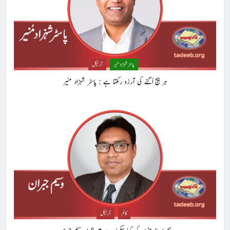
ڈاکٹر ایورسٹ جان
آرٹیکل
1
حب الوطنی اور مذہبی وابستگی : نبیلہ فیروز بھٹی
پاسٹر شہزاد منیر
آرٹیکل
کالم
آرٹیکل
ہر بیج اُگنے کی آرزو رکھتا ہے : پاسٹر شہزاد منیر
2
آج اِک اور برس بیت گیا اُس کے بغیر : عطاالرحمن سمن
کالم
عطا الرحمٰن سمن
3
ہر بیج اُگنے کی آرزو رکھتا ہے : پاسٹر شہزاد منیر
پاسٹر شہزاد منیر
آرٹیکل
کالم
آرٹیکل