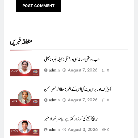
متعلقہ خبریں
حب الوطنی اور مذہبی وابستگی : نبیلہ فیروز بھٹی
August 7, 2026
admin
0
آج اِک اور برس بیت گیا اُس کے بغیر : عطاالرحمن سمن
August 7, 2026
admin
0
ہر بیج اُگنے کی آرزو رکھتا ہے : پاسٹر شہزاد منیر
August 3, 2026
admin
0