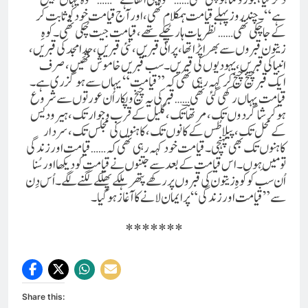
ہے“۔ چند روز پہلے قیامت ہمکلام تھی، اور آج قیامت خود کو ثابت کر
کے جا چکی تھی……نظریات ہار چُکے تھے، قیامت جیت چُکی تھی۔ کوہِ
زیتون قبروں سے بھرا پڑا تھا، پرانی قبریں، نئی قبریں، جدِ امجد کی قبریں،
انبیا کی قبریں، یہودیوں کی قبریں۔ سب قبریں خاموش تھیں، صرف
ایک قبر چیخ چیخ کر کہہ رہی تھی کہ ”قیامت“ یہاں سے ہو گزری ہے۔
قیامت یہاں رکھی گئی تھی ……قبر کی یہ چیخ و پکاراُن عورتوں سے شروع
ہو کر شاگردوں تک، مرتھاؔ تک، گلیل کے قرب و جوار تک، ہیرودیس
کے محل تک، پیلا طُس کے کانوں تک، کاہنوں کی مجلس تک، سردار
کاہنوں تک بھی پہنچی۔ قیامت خود کہہ رہی تھی کہ ……قیامت اور زندگی
تومَیں ہوں۔ اس قیامت کے بعد سے جتنوں نے قیامت کو دیکھا اور سُنا
اُن سب کو کوہِ زیتون کی قبروں پر رکھے پتھر ہلکے پھلکے لگنے لگے۔ اُس دِن
سے ”قیامت اور زندگی“ پر ایمان لانے کا آغاز ہو گیا۔
*******
Share this: