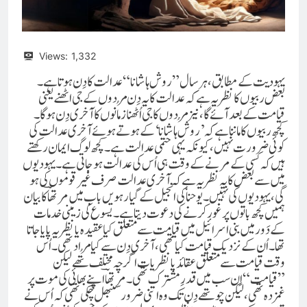
Views:
1,332
یہودیت کے مطابق، ہر سال ”روش ہاشانا“عدالت کا دِن ہوتا ہے۔
بعض ربیوں کا نظریہ ہے کہ عدالت کا یہ دِن مُردوں کے جی اٹھنے یعنی
قیامت کے بعد آئے گا، نیز مُردوں کا جی اُٹھنا زمانوں کا آخری دِن ہو گا۔
کچھ ربیوں کا ماننا ہے کہ’روش ہاشانا‘ کے ہوتے ہوئے آخری عدالت کی
کوئی ضرورت نہیں، کیونکہ یہی حتمی عدالت ہے۔کچھ لوگ ایمان رکھتے
ہیں کہ کسی کے مرنے کے وقت ہی اُس کی عدالت ہو جاتی ہے۔یہودیوں
میں سے بعض کا یہ نظریہ ہے کہ آخری عدالت صرف غیر قوموں کی ہو
گی، یہودیوں کی نہیں۔یوحنا کی انجیل کے گیارہویں باب میں مرتھاؔ کا بیان
ہمیں کچھ باتوں پر غور کرنے کی دعوت دیتا ہے۔یسوع کی زمینی خدمات
کے دَور میں بنی اسرائیل میں قیامت سے متعلق کیا عقیدہ یا نظریہ پایا جاتا
تھا۔ اُن کے نزدیک قیامت کیا تھی، آخری دِن سے کیا مُراد تھی۔اُس
وقت قیامت سے متعلق عقائد یا نظریات اگرچہ مختلف تھے لیکن
”قیامت“ اِن سب میں قدرِ مشترک تھی۔مرتھا ؔ اپنے بھائی کی موت پر
غمزدہ تھی، لیکن چوتھے دِن تک وہ اتنی ضرور سنبھل چُکی تھی کہ اُس نے