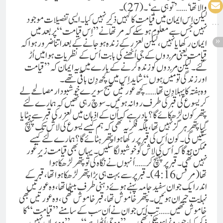
والا تھا‘ …… ’تُو ہی ہے‘۔(27)۔
لیکن اِس ایمان میں قیامت کا کہیں ذکر نہیں کیا۔ ایسی تفصیلات موجود
نہیں جس سے معلوم ہو سکے کہ مرتھاؔ نے ”اِس قیامت“ پر بعد میں
ایمان رکھا یا نہیں، لیکن لعزر کے زندہ ہو جانے کے بعد اتنا ضرور ہوا کہ
قیامت یعنی مُردوں کے جی اُٹھنے کی بابت اُس کے نظریات ہوا میں اُڑ
گئے۔لیکن مُردوں کو زندہ کرنے کے بارے میں یہ ایمان کہ ”قیامت
اور زندگی تو مَیں ہوں“شاید اِس میں کچھ دِن باقی تھے۔
وہ ہفتہ کا پہلا دِن تھا……کچھ عورتیں صبح سویرے خوشبودار مصالحے لے
کر یسوع کی قبر کی طرف روانہ ہوئیں۔ سوچ رہی تھیں کہ ہمارے لئے
پتھر کون لڑھکائے گا؟ یاد رہے کہ اُن کے اذہان میں لعزر کی قبر سے ہٹایا
گیا پتھر ہرگز نہیں تھا، بلکہ فکر یہ تھی کہ ہم کیسے یسوع کی لاش تک پہنچ
سکیں گی۔کون اُس کی قبر پر رکھا ہوا پتھر ہٹائے گا؟ ہمارے لئے کیسے
ممکن ہو گا کہ اُس کی لاش کو خوشبو لگا سکیں۔یہاں بھی قیامت زیرِ غور
نہیں تھی۔قبر پر پہنچ کر ……اُنہوں نے نگاہ کی تو پتھر لڑھکا ہوا
تھا(مرقس4:16)۔ قبر پر سے بہت ہی بڑا پتھر لڑھکا ہوا تھا، قبر کے
اندر ایک جوان سفید جامہ پہنے ہوئے د ہنی طرف بیٹھا تھا، وہ عورتیں
نہایت حیران ہوئیں۔پتھر خاموش تھا، قبر خاموش تھی، وہ عورتیں بھی
خاموش تھیں ……تب اُس جوان نے اُن سب کے سامنے ”قیامت“ کا
ذکر کیا، جو رونما ہو چکی تھی……”وہ جی اُٹھا ہے“……”وہ یہاں نہیں