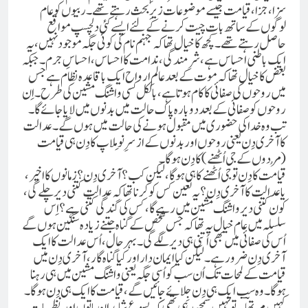
سزا، جزا، قیامت جیسے موضوعات زیرِ بحث رہتے تھے۔ ربیوں کو عام
لوگوں کے ساتھ بات چیت کرنے کے لئے ایسے کئی دلچسپ مواقع
حاصل رہتے تھے۔کچھ کا خیال تھا کہ جہنم نام کی کوئی جگہ موجود نہیں، یہ
ایک باطنی احساس ہے، شرمندگی، ندامت کا احساس، احساسِ جرم۔ جبکہ
بعض کا خیال تھا کہ موت کے بعد عالمِ ارواح ایک باقاعدہ نظام ہے جس
میں روحوں کی صفائی کا کام ہوتا ہے، بالکل کسی واشنگ مشین کی طرح۔ اِن
روحوں کو صفائی کے بعد دوبارہ پاک حالت میں بدنوں میں لایا جائے گا۔
تب وہ خدا کی حضوری میں مقبول ہونے کی حالت میں ہوں گے۔ عدالت
کا آخری دِن یعنی روحوں اور بدنوں کے از سرِ نو مِلاپ کا دِن ہی قیامت
(مُردوں کے جی اُٹھنے) کا دِن ہو گا۔
قیامت کا دِن تو جی اُٹھنے کا ہی ہو گا، لیکن کب؟ آخری دِن؟ زمانوں کا اخیر،
یا عدالت کا آخری دِن؟ یہ تعین کس کو کرنا تھا کہ عدالت کتنی دیر چلے گی،
کون کتنی دیر واشنگ مشین میں رہے گا، کس کی گندگی کتنی ہے؟اِس
سلسلہ میں عام خیال یہ تھا کہ جس شخص کے گناہ جتنے زیادہ سنگین ہوں گے
اُس کی صفائی میں بھی اُتنی ہی دیر لگے گی۔ بہرحال، اُس عدالت کا ایک
آخری دِن ضرور ہے۔ لیکن کیا ایمان دار اور کیا گناہ گار، آخری دِن میں
قیامت کے لمحات تک اُن سب کو اُسی جگہ یعنی واشنگ مشین میں ہی رہنا
ہو گا۔ وہ سب ایک ہی دِن جِلائے جائیں گے، قیامت کا ایک ہی دِن ہو گا۔
کہیں مرتھاؔ یہ تو نہیں سمجھ رہی تھی کہ یسوع شاید اِن باتوں اور نظریات