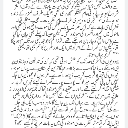
سے واقف نہیں؟ یا اِس گفتگو کو کسی کی موت یا جنازے کے وقت اکثر
شروع ہو جانے والی عام گفتگو سمجھ رہی تھی؟ ایک طرف لعزر کے زندہ
ہو جانے کی خوشخبری، دوسری طرف عام نظریات۔ عجیب منظر تھا۔
فطری سی بات ہے کہ اُس گھر میں ایک شخص کی موت واقع ہوئی تھی اور
ماحول میں غم اور افسردگی موجود تھی۔ لیکن جیسا کہ پہلے بھی بیان کیا گیا
ہے، اس واقع کو چار دِن ہو چکے تھے۔لہٰذا غم کا بوجھ کسی حد تک کم ہو چکا
تھا، لیکن اِس گھرانے کے افراد میں ایک اور طرح کا غم بھی تھا،یعنی
”اگر تُویہاں ہوتا۔“
یہودیوں کی آخری حد تک کوشش ہوتی تھی کہ اُن کی تدفین کوہِ زیتون پر
ہی ہو سکے، یہ دُنیا کا سب سے بڑا اور مہنگا ترین قبرستان ہے۔یہاں موجود
قبروں کی تعداد قریب قریب ڈیڑھ لاکھ ہے۔غریبوں کو عموماً یہاں جگہ
نہیں مل پاتی تھی۔ امیر لوگ پورے پورے گھرانے کیلئے قبریں خرید کر
پیشگی انتظام کر لیتے تھے۔اور یہ عقیدہ بھی موجود تھا کہ جو یہودی دُور دراز
علاقہ میں مریں گے،آخری دِن کے لئے اُنہیں عالمِ ارواح کی اَن دیکھی
سرنگوں کے ذریعہ سے یہاں تک لایا جائے گا، اور وہ سب ایک ہی جگہ
سے جی اُٹھیں گے۔یسوع نے مرتھا ؔ سے کہاکہ ”قیامت اور زندگی تو میں
ہوں۔ جو مجھ پر ایمان لاتا ہے گو وہ مَر جائے تو بھی زندہ رہے گا (25)۔“
اوّل الذکر تمام تر نظریات کی موجودگی میں یہ بات مرتھا ؔ کو کیسے سمجھ آ