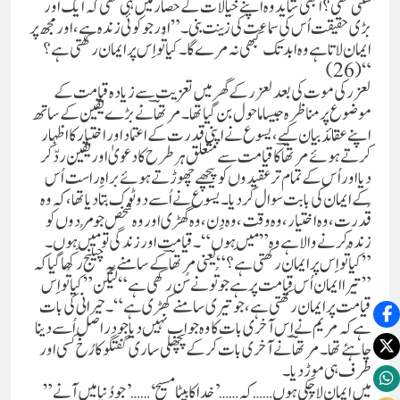
سکتی تھی؟ابھی شاید وہ اپنے خیالات کے حصار میں ہی تھی کہ ایک اور
بڑی حقیقت اُس کی سماعت کی زینت بنی۔”اور جو کوئی زندہ ہے، اور مجھ پر
ایمان لاتا ہے وہ ابد تک کبھی نہ مرے گا۔کیا تُو اِس پر ایمان رکھتی ہے؟
(26)“
لعزر کی موت کی بعد لعزر کے گھر میں تعزیت سے زیادہ قیامت کے
موضوع پر مناظرہ جیسا ماحول بن گیا تھا۔ مرتھاؔ نے بڑے یقین کے ساتھ
اپنے عقائد بیان کیے،یسوع نے اپنی قدرت کے اعتماد اور اختیار کا اظہار
کرتے ہوئے مرتھاؔ کا قیامت سے متعلق ہر طرح کا دعویٰ اور یقین ردّ کر
دیا اور اُس کے تمام تر عقیدوں کو پیچھے چھوڑتے ہوئے براہِ راست اُس
کے ایمان کی بابت سوال کر دیا۔ یسوع نے اُسے دو ٹوک بتا دیا تھا، کہ وہ
قُدرت، وہ اختیار، وہ وقت، وہ دِن، وہ گھڑی اور وہ شخص جو مُردوں کو
زندہ کرنے والاہے وہ ”مَیں ہوں“۔ قیامت اور زندگی تو مَیں ہوں۔
”کیا تُو اِس پر ایمان رکھتی ہے؟“یعنی مرتھاؔ کے سامنے یہ چیلنج رکھا گیا کہ
”تیرا ایمان اُس قیامت پر ہے جو تُو نے سُن رکھی ہے“لیکن ”کیا تُو اِس
قیامت پر ایمان رکھتی ہے، جو تیری سامنے کھڑی ہے“۔ حیرانی کی بات
ہے کہ مریم نے اِس آخری بات کا وہ جواب نہیں دیا جو دراصل اُسے دینا
چاہئے تھا۔ مرتھاؔ نے آخری بات کر کے پچھلی ساری گفتگو کا رُخ کسی اور
طرف ہی موڑ دیا۔
”میں ایمان لا چکی ہوں ……کہ ……’خدا کا بیٹا مسیح‘ ……’جو دُنیا میں آنے