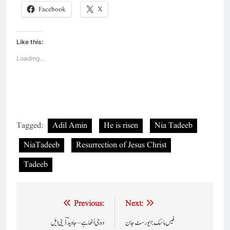
Facebook
X
Like this:
Loading...
Tagged:
Adil Amin
He is risen
Nia Tadeeb
NiaTadeeb
Resurrection of Jesus Christ
Tadeeb
Post
Previous:
Next:
navigation
فیس ماسک : ایورسٹ جان
وہ جی اُٹھا ہے – جاویدؔ ڈینی ایل