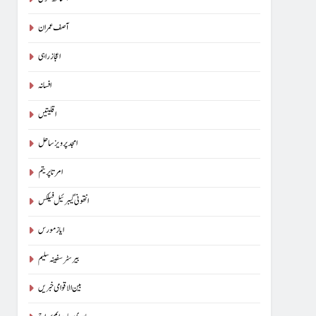
آسناتھ کنول
آصف عمران
اعجاز راہی
افسانہ
اقلیتیں
امجد پرویز ساحل
امرتا پریتم
انتھونی گیبرئیل فیلکس
ایاز مورس
بیرسٹرسفینہ سلیم
بین الاقوامی خبریں