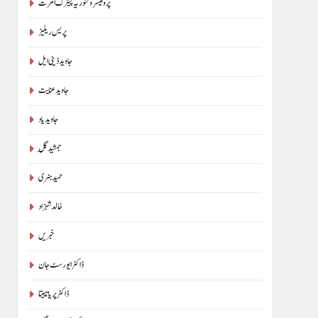
پروفیسر وکٹوریہ پیٹرک امرت
پریس ریلیز
جاوید ڈینی ایل
جاوید عنایت
جاوید یاد
جمشید گِل
حمید ہنری
خالد شہزاد
خبریں
ڈاکٹر ایورسٹ جان
ڈاکٹر پریا تابیتا