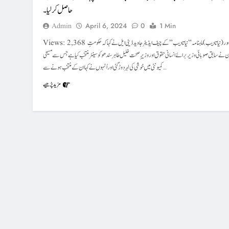
حاصل کر لیا۔
Admin
April 6, 2024
0
1 Min
Views: 2,368 لاہور( نیاتادیب) ماہنامہ” نیا تادیب” کے چیف ایڈیٹر جاوید ڈینی ایل نے کہا کہ حکومتِ
ن نے سابق صوبائی وزیر برائے انسانی حقوق اور وزیر ِصحت خلیل طاہر سندھو کو سینٹر منتخب کیا ہے جس سے مسیحی
کمیونٹی میں خوشی کی لہر دوڑ گئی اور اُنہوں نے کہا ان کے منتخب ہونے سے…
مزید پڑھیے