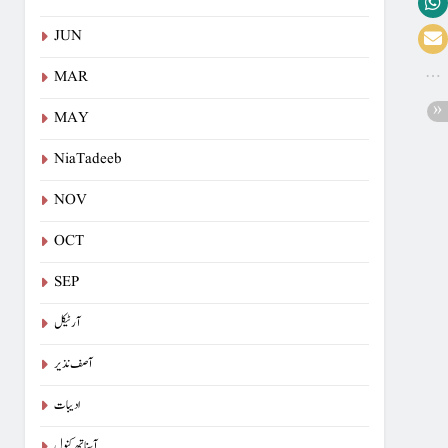
JUN
MAR
MAY
NiaTadeeb
NOV
OCT
SEP
آرٹیکل
آصف نذیر
ادیبات