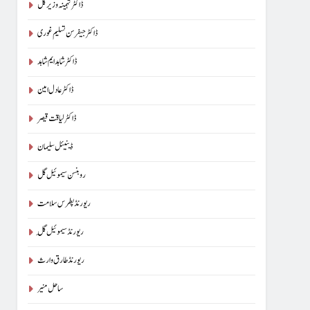
ڈاکٹر تہمینہ وزیر گل
ڈاکٹر جیفرسن تسلیم غوری
ڈاکٹر شاہد ایم شاہد
ڈاکٹر عادل امین
ڈاکٹر لیاقت قیصر
ڈینیئل سلیمان
روبنسن سیموئیل گل
ریورنڈ پطرس سلامت
ریورنڈ سیموئیل گِل
ریورنڈ طارق وارث
ساحل منیر