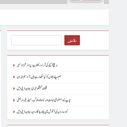
Search
تلاش
ہر بیج اُگنے کی آرزو رکھتا ہے : پاسٹر شہزاد منیر
ہم اپنے بیٹوں کو کیا سکھا رہے ہیں؟ : وسیم جبران
شگفتہ گفتگو تیری : جاوید ڈینی ایل
پوپ لیو،مصنوعی ذہانت اور پسماندہ لوگ : نبیلہ فیروز بھٹی
کوہساروں کی آغوش میں چند یادگار دن: جاوید ڈینی ایل