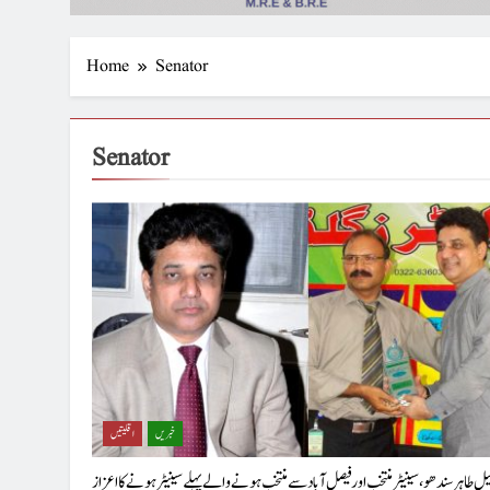
Home
Senator
Senator
خبریں
اقلیتیں
ل طاہر سندھو،سینیٹرمنتخب اور فیصل آباد سے منتخب ہونے والے پہلے سینیٹر ہونے کا اعزاز