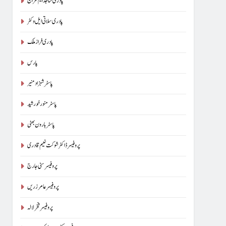
پادری ساجد ایم سراج
پادری سلاتی ایل وکٹر
پادری فراز ملک
پارس
پاسٹر شہزاد منیر
پاسٹر منور خورشید
پاسٹر ہارون بھٹی
پروفیسر ڈاکٹر شوکت نعیم قادری
پروفیسر سنی جارج
پروفیسر عامر زریں
پروفیسر فخر لالہ